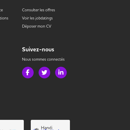
ce
Consulter les offres
tions
Voir les
jobdatings
Déposer mon CV
Suivez-nous
Nous sommes connectés
Page Facebook de Handi Banque
Page Twitter de Handi Banque
Page LinkedIn de Handi Banque