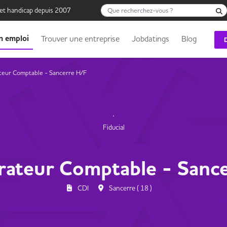
Que recherchez-vous ?
 et handicap depuis 2007
n emploi
Trouver une entreprise
Jobdatings
Blog
teur Comptable - Sancerre H/F
Fiducial
rateur Comptable - Sanc
CDI
Sancerre ( 18 )