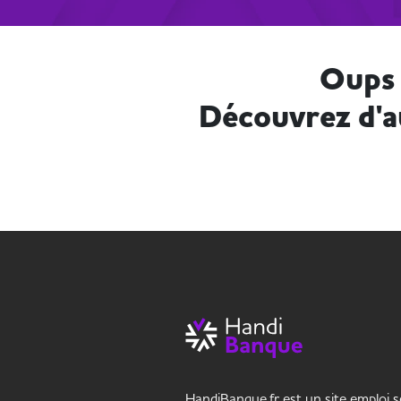
Oups 
Découvrez d'a
HandiBanque.fr est un site emploi s