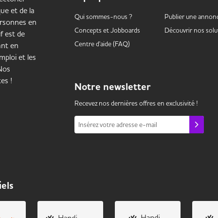
ue et de la
Qui sommes-nous ?
Publier une annon
ersonnes en
Concepts et
Jobboards
Découvrir nos solu
f est de
Centre d'aide (FAQ)
ant en
mploi et les
 Nos
es !
Notre
newsletter
Recevez nos dernières offres en exclusivité !
Insérez votre adresse e-mail
iels