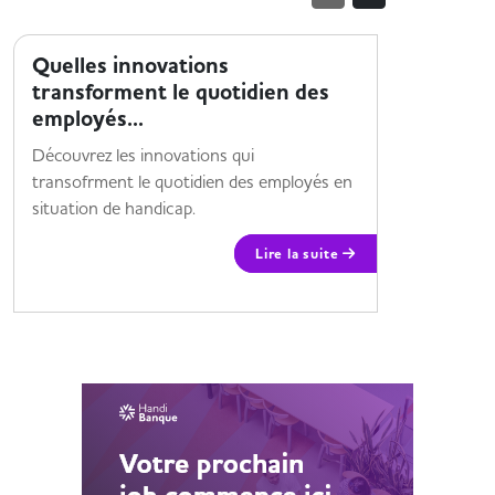
MOI ET MON HANDICAP
MOI ET M
Quelles innovations
HandiF
transforment le quotidien des
alterna
employés...
Découvrez
Découvrez les innovations qui
proposé po
transofrment le quotidien des employés en
situation de handicap.
Lire la suite